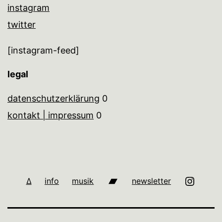
instagram
twitter
[instagram-feed]
legal
datenschutzerklärung
0
kontakt | impressum
0
bandcamp
i
∆
info
musik
newsletter