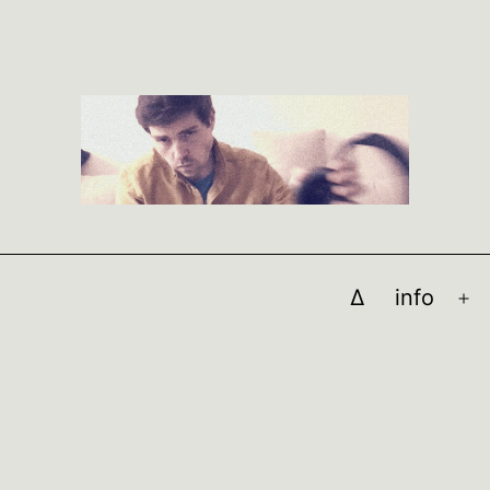
∆
info
M
öf