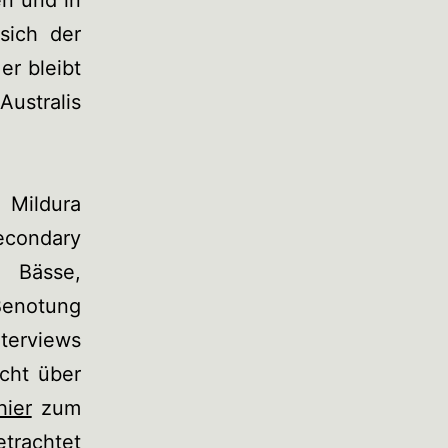
en und in
sich der
er bleibt
Australis
Mildura
econdary
, Bässe,
Benotung
nterviews
cht über
hier
zum
trachtet