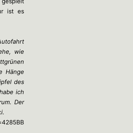
gespielt
r ist es
utofahrt
ehe, wie
ttgrünen
ie Hänge
ipfel des
habe ich
erum. Der
i.
l=4285BB