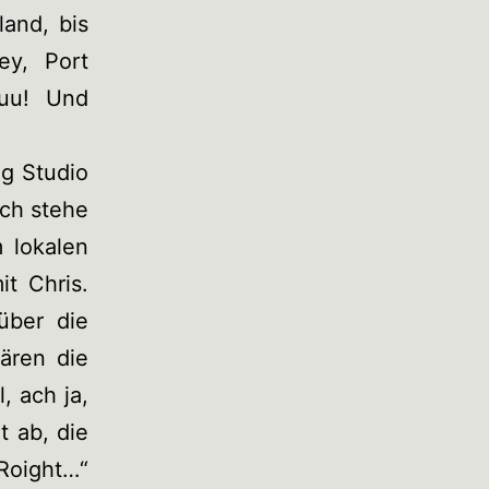
and, bis
ey, Port
huu! Und
g Studio
Ich stehe
 lokalen
t Chris.
über die
lären die
, ach ja,
t ab, die
Roight…“