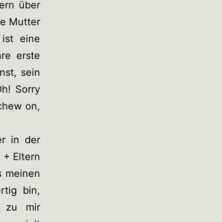
ern über
ne Mutter
ist eine
re erste
nst, sein
h! Sorry
 chew on,
r in der
 + Eltern
s meinen
tig bin,
 zu mir