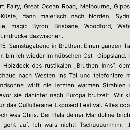
rt Fairy, Great Ocean Road, Melbourne, Gippsl
Küste, dann malerisch nach Norden, Sydn
ie, magic Byron, Brisbane, Woodford, Wa
 Eindrücke dazwischen.
15. Samstagabend in Bruthen. Einen ganzen Ta
ir, bin ich wieder im hübschen Ost- Gippsland. 
 Holzdeck des rustikalen „Bruthen Inns“, dem
schaue nach Westen ins Tal und telefoniere mi
ndsonne wirft die letzten warmen Strahlen 
vor sie dahinter nach Europa brutzelt. Wir k
für das Cullulleraine Exposed Festival. Alles cool
och was Chris. Der Hals deiner Mandoline brich
 geht auf. Ich wars nicht! Tschuuuummm. „