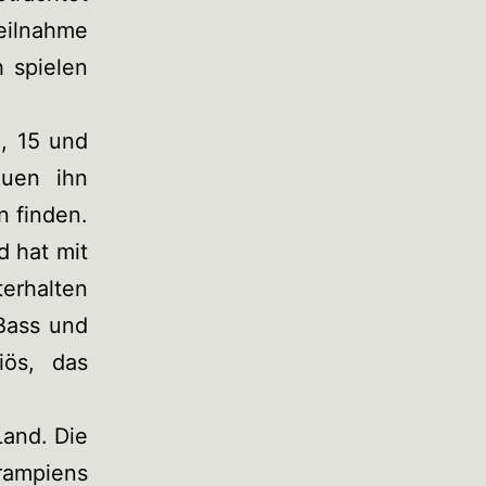
eilnahme
h spielen
, 15 und
auen ihn
n finden.
 hat mit
terhalten
Bass und
iös, das
Land. Die
rampiens