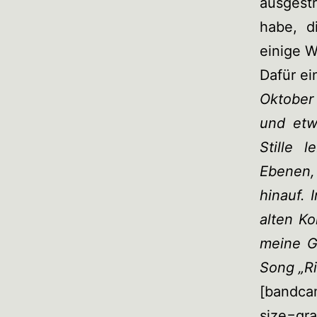
ausgest
habe, d
einige W
Dafür ei
Oktober
und etw
Stille 
Ebenen,
hinauf. 
alten K
meine Gi
Song „Ri
[bandca
size=gr