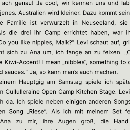
, ach genau! Ja cool, wir kennen uns und lab
jenes. Australien wird kleiner. Dazu kommt sei
re Familie ist verwurzelt in Neuseeland, sie 
Als die drei ihr Camp errichtet haben, war ih
Do you like nipples, Maik?“ Levi schaut auf, gri
ht sich zu Ana um, ich fange an zu feixen. „O
he Kiwi-Accent! I mean „nibbles“, something to
d sauces.“ Ja, so kann man’s auch machen.
inem Hauptgig am Samstag spiele ich späte
len Cullulleraine Open Camp Kitchen Stage. Levi
ch da. Ich spiele neben einigen anderen Song
en Song „Riese“. Als ich mit meinem Set fer
Ana zu mir, ihre Augen groß, die Hand