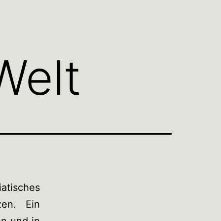
Welt
atisches
en. Ein