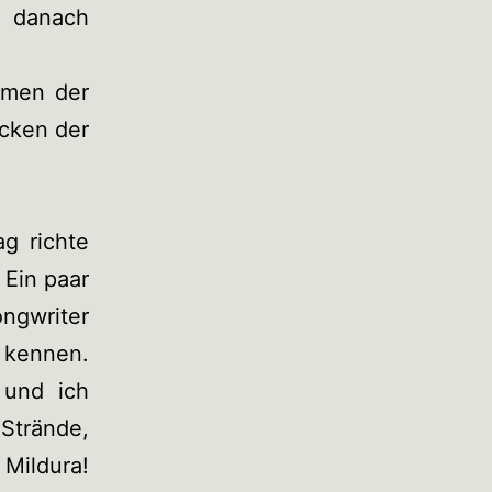
h danach
hmen der
ücken der
ag richte
 Ein paar
ongwriter
 kennen.
 und ich
 Strände,
Mildura!