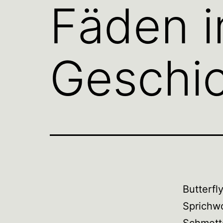
Fäden i
Geschic
Butterf
Sprich