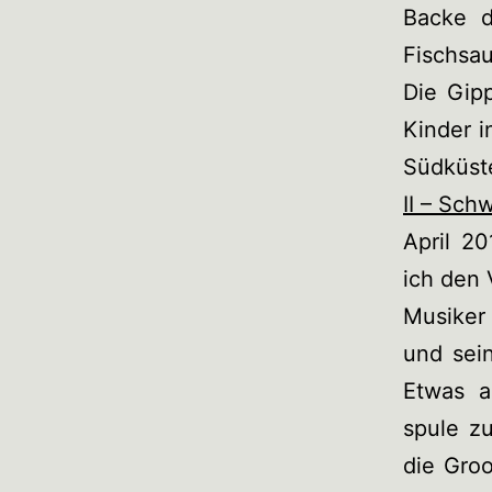
Backe d
Fischsau
Die Gip
Kinder i
Südküst
II – Sc
April 20
ich den 
Musiker 
und sei
Etwas a
spule zu
die Gro