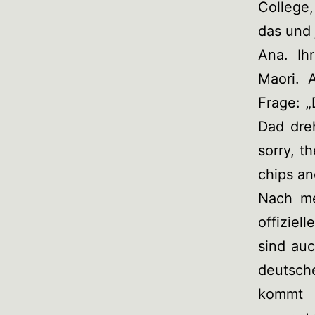
College
das und 
Ana. Ih
Maori. 
Frage: „
Dad dre
sorry, t
chips an
Nach me
offiziel
sind au
deutsch
kommt 