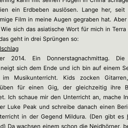
rling kann mit seinen Flügen in China schlag
nien ein Erdbeben auslösen. Lange her, seit 
mige Film in meine Augen gegraben hat. Aber 
 Wie sich das asiatische Wort für mich in Terra 
 das geht in drei Sprüngen so:
elschlag
er 2014. Ein Donnerstagnachmittag. Die 
 neigt sich dem Ende und ich bin auf einem S
 im Musikunterricht. Kids zocken Gitarren
üben für einen Gig, der gleichzeitig ihre 
et. Ich schaue mir den Unterricht an, mache I
rer Luke Peak und schreibe danach einen Beri
terricht in der Gegend Mildura. (Den gibt es
d) Da wachsen einem schon die Neidhörner, be