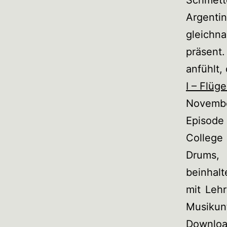
Schmette
Argenti
gleichna
präsent.
anfühlt,
I – Flüg
Novemb
Episode
College
Drums, 
beinhalt
mit Leh
Musikun
Downloa