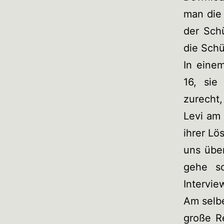
man die
der Schü
die Schü
In eine
16, sie
zurecht,
Levi am
ihrer Lö
uns übe
gehe sc
Intervie
Am selbe
große R