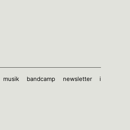
musik
bandcamp
newsletter
i
enü
fnen