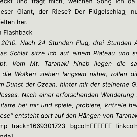
reckt und fragt mich, welchen Song ich da 
ieser Giant, der Riese? Der Flügelschlag, nu
elten her.
n Flashback
 2010. Nach 24 Stunden Flug, drei Stunden A
as Schlaf sitze ich auf einem Plateau und s
lebt. Vom Mt. Taranaki hinab liegen die sa
 die Wolken ziehen langsam näher, rollen d
Im Dunst der Ozean, hinter mir der steinerne G
olosses. Nach einer erforschenden Wanderung 
tarre bei mir und spiele, probiere, kritzele h
ese“ entsteht dort auf den Hängen von Taranak
mp track=1669301723 bgcol=FFFFFF linkco
ande]