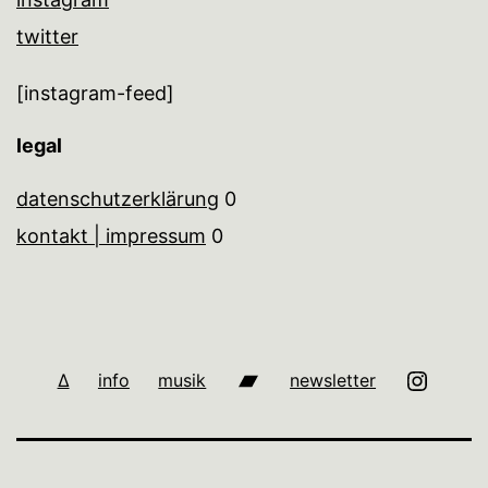
twitter
[instagram-feed]
legal
datenschutzerklärung
0
kontakt | impressum
0
bandcamp
i
∆
info
musik
newsletter