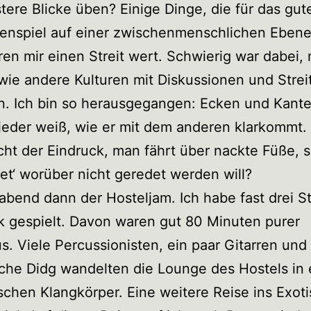
stere Blicke üben? Einige Dinge, die für das gut
nspiel auf einer zwischenmenschlichen Ebene
ren mir einen Streit wert. Schwierig war dabei, 
wie andere Kulturen mit Diskussionen und Strei
. Ich bin so herausgegangen: Ecken und Kant
 jeder weiß, wie er mit dem anderen klarkommt.
icht der Eindruck, man fährt über nackte Füße, 
et‘ worüber nicht geredet werden will?
bend dann der Hosteljam. Ich habe fast drei 
 gespielt. Davon waren gut 80 Minuten purer
. Viele Percussionisten, ein paar Gitarren und
sche Didg wandelten die Lounge des Hostels in
ischen Klangkörper. Eine weitere Reise ins Exoti