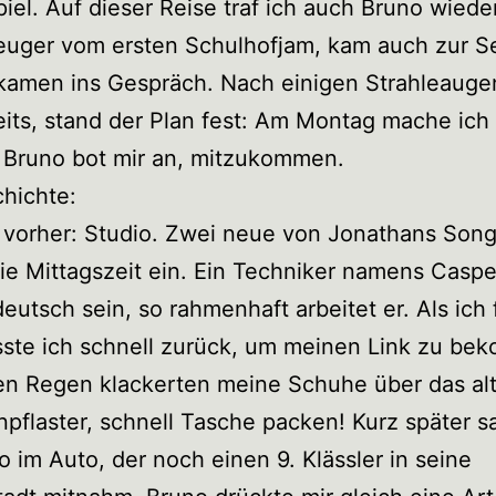
iel. Auf dieser Reise traf ich auch Bruno wiede
euger vom ersten Schulhofjam, kam auch zur S
 kamen ins Gespräch. Nach einigen Strahleauge
its, stand der Plan fest: Am Montag mache ich
 Bruno bot mir an, mitzukommen.
hichte:
vorher: Studio. Zwei neue von Jonathans Song
ie Mittagszeit ein. Ein Techniker namens Caspe
eutsch sein, so rahmenhaft arbeitet er. Als ich 
sste ich schnell zurück, um meinen Link zu be
en Regen klackerten meine Schuhe über das al
npflaster, schnell Tasche packen! Kurz später s
o im Auto, der noch einen 9. Klässler in seine