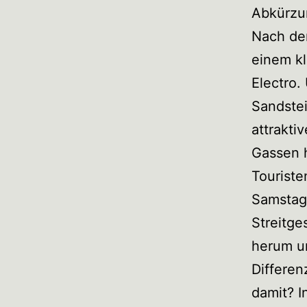
Abkürzu
Nach dem
einem kl
Electro.
Sandstei
attrakti
Gassen h
Touriste
Samstag 
Streitge
herum u
Differen
damit? I