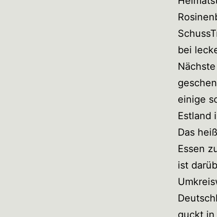
Heimatst
Rosinenb
SchussTr
bei leck
Nächste 
geschenk
einige s
Estland 
Das heiß
Essen z
ist darü
Umkreisw
Deutschl
guckt in