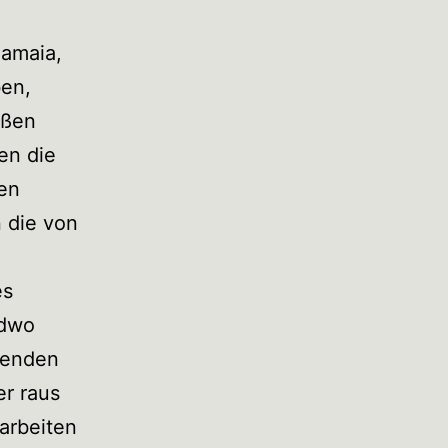
lamaia,
ben,
ißen
en die
den
 die von
es
ndwo
henden
er raus
arbeiten