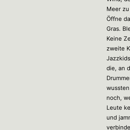
Meer zu
Öffne da
Gras. Bl
Keine Ze
zweite K
Jazzkids
die, an 
Drummer,
wussten 
noch, we
Leute k
und jamm
verbinde