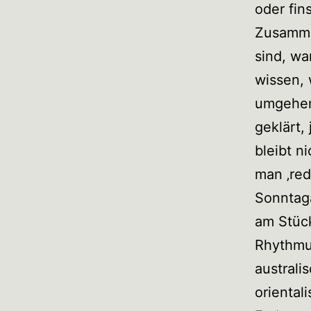
oder fin
Zusamme
sind, wa
wissen, 
umgehen
geklärt,
bleibt n
man ‚red
Sonntaga
am Stück
Rhythmus
australi
oriental