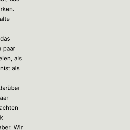
rken.
alte
 das
n paar
elen, als
nist als
darüber
paar
machten
ik
aber. Wir