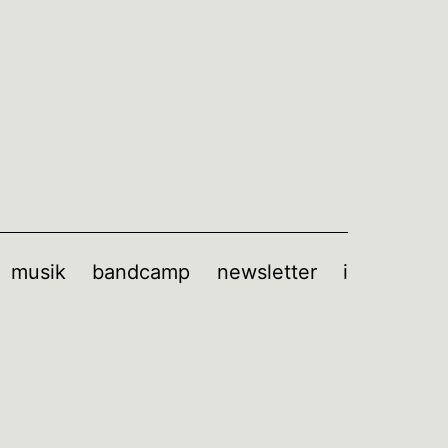
musik
bandcamp
newsletter
i
enü
fnen