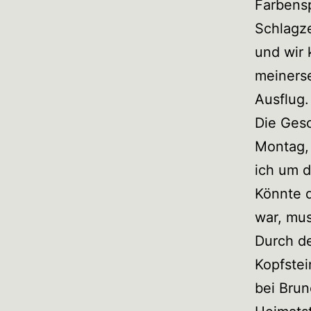
Farbensp
Schlagz
und wir
meinerse
Ausflug.
Die Gesc
Montag, 
ich um d
Könnte d
war, mu
Durch d
Kopfstei
bei Brun