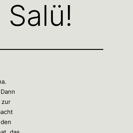
 Salü!
na.
. Dann
 zur
macht
 den
at, das