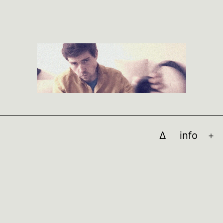
∆
info
M
öf