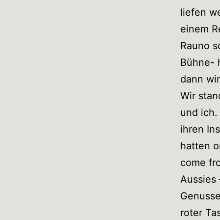
liefen w
einem Re
Rauno sc
Bühne- h
dann wir
Wir stan
und ich.
ihren In
hatten o
come fro
Aussies 
Genusse
roter Ta