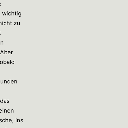
e
 wichtig
nicht zu
t
en
 Aber
sobald
Stunden
 das
 einen
sche, ins