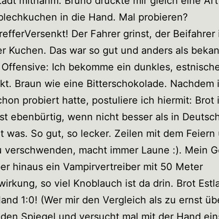
adt mitnahm. Bruno drückte mir gleich eine Art
lechkuchen in die Hand. Mal probieren?
efferVersenkt! Der Fahrer grinst, der Beifahrer is
er Kuchen. Das war so gut und anders als bekan
Offensive: Ich bekomme ein dunkles, estnische
t. Braun wie eine Bitterschokolade. Nachdem 
chon probiert hatte, postuliere ich hiermit: Brot 
ist ebenbürtig, wenn nicht besser als in Deutsc
t was. So gut, so lecker. Zeilen mit dem Feiern
u verschwenden, macht immer Laune :). Mein 
ber hinaus ein Vampirvertreiber mit 50 Meter
irkung, so viel Knoblauch ist da drin. Brot Estl
and 1:0! (Wer mir den Vergleich als zu ernst ü
 den Spiegel und versucht mal mit der Hand ein