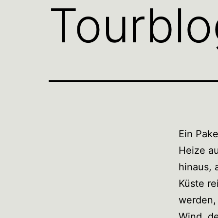
Tourblo
Ein Pake
Heize au
hinaus, 
Küste re
werden, 
Wind, d