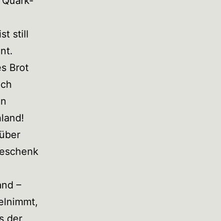
 Quark-
t still
nt.
s Brot
ich
in
hland!
 über
Geschenk
and –
belnimmt,
s der