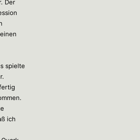
r. Der
ession
n
 einen
s spielte
r.
fertig
kommen.
te
aß ich