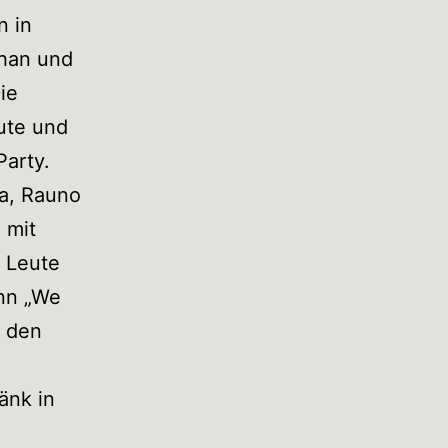
n in
than und
ie
ute und
Party.
la, Rauno
 mit
e Leute
inn „We
n den
änk in