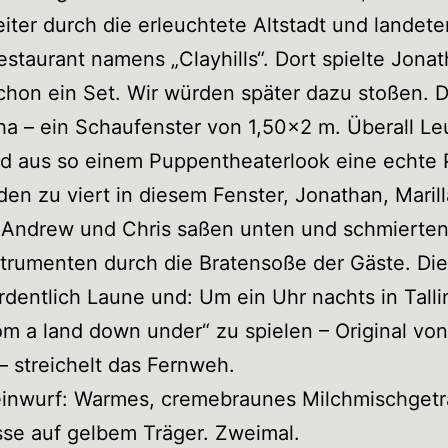
eiter durch die erleuchtete Altstadt und landete
staurant namens „Clayhills“. Dort spielte Jona
hon ein Set. Wir würden später dazu stoßen. D
a – ein Schaufenster von 1,50×2 m. Überall Le
d aus so einem Puppentheaterlook eine echte 
den zu viert in diesem Fenster, Jonathan, Maril
 Andrew und Chris saßen unten und schmierten
strumenten durch die Bratensoße der Gäste. Di
rdentlich Laune und: Um ein Uhr nachts in Tall
m a land down under“ zu spielen – Original vo
– streichelt das Fernweh.
inwurf: Warmes, cremebraunes Milchmischgetr
sse auf gelbem Träger. Zweimal.